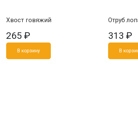
Хвост говяжий
Отруб лоп
265 ₽
313 ₽
В корзину
В корзи