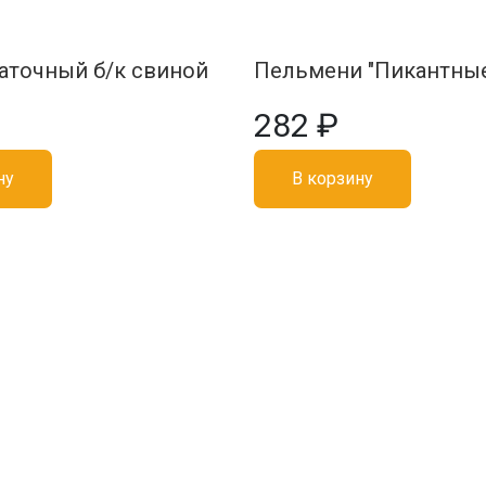
аточный б/к свиной
Пельмени "Пикантны
282 ₽
ну
В корзину