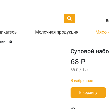
В
ликатесы
Молочная продукция
Мясо 
свиной
Суповой набо
68 ₽
68 ₽ / 1кг
В избранное
В корзину