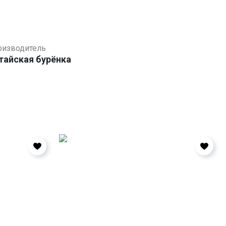
оизводитель
тайская бурёнка