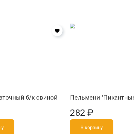
аточный б/к свиной
Пельмени "Пикантны
282 ₽
ну
В корзину