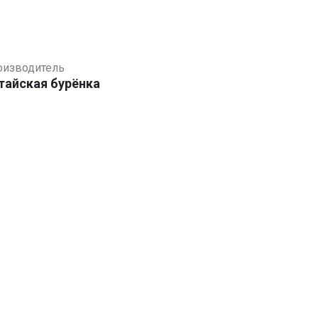
оизводитель
тайская бурёнка