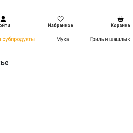
ойти
Избранное
Корзина
и субпродукты
Мука
Гриль и шашлык
жье