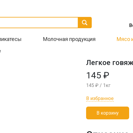
В
ликатесы
Молочная продукция
Мясо 
е
Легкое говя
145 ₽
145 ₽ / 1кг
В избранное
В корзину