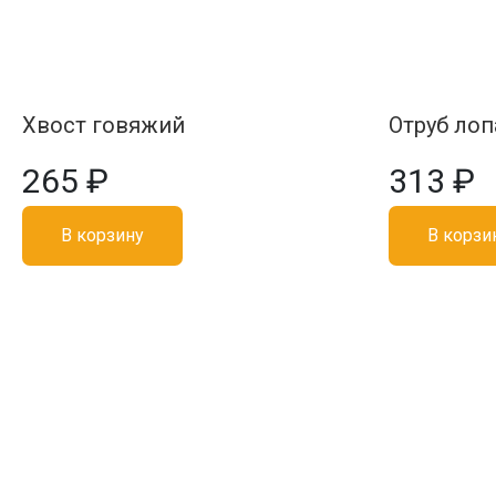
Хвост говяжий
Отруб лоп
265 ₽
313 ₽
В корзину
В корзи