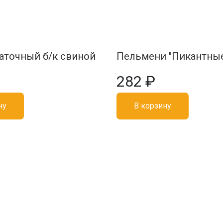
аточный б/к свиной
Пельмени "Пикантны
282 ₽
ну
В корзину