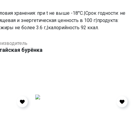
овия хранения: при t не выше -18°С.|Cрок годности: не
ищевая и энергетическая ценность в 100 г|продукта:
 жиры не более 3.6 г,|калорийность 92 ккал.
оизводитель
тайская бурёнка